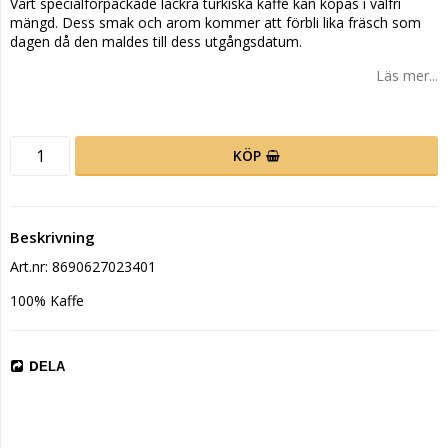
Vårt specialförpackade läckra turkiska kaffe kan köpas i valfri
mängd. Dess smak och arom kommer att förbli lika fräsch som
dagen då den maldes till dess utgångsdatum.
Läs mer...
KÖP
Beskrivning
Art.nr: 8690627023401
100% Kaffe
DELA