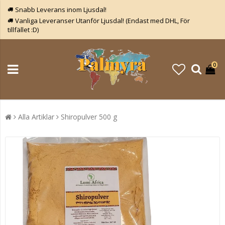
Snabb Leverans inom Ljusdal!
Vanliga Leveranser Utanför Ljusdal! (Endast med DHL, För
tillfället :D)
0
Alla Artiklar
Shiropulver 500 g