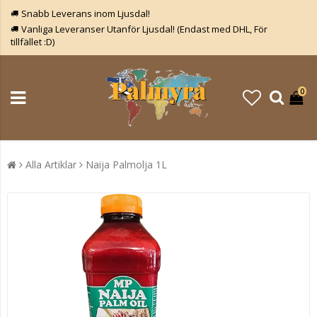
Snabb Leverans inom Ljusdal!
Vanliga Leveranser Utanför Ljusdal! (Endast med DHL, För
tillfället :D)
0
Alla Artiklar
Naija Palmolja 1L